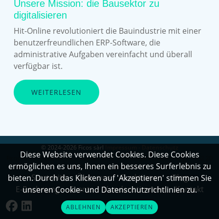
Unsere Mission: die Bausektor zu
digitalisieren
Hit-Online revolutioniert die Bauindustrie mit einer
benutzerfreundlichen ERP-Software, die
administrative Aufgaben vereinfacht und überall
verfügbar ist.
WEITERLESEN
© 2024-2026 Ficos sàrl
Impressum - Datenschutz
Diese Website verwendet Cookies. Diese Cookies
Ficos sàrl 1, Place Nicolas Adames 9912 Troisvierges Luxembourg - +352 20
ermöglichen es uns, Ihnen ein besseres Surferlebnis zu
88 20 23 - VAT: LU35205156
Startseite
Über uns
Funktionen
Blog
bieten. Durch das Klicken auf 'Akzeptieren' stimmen Sie
E-Rechnung
Events
Kundenstimmen
Kontakt
unseren Cookie- und Datenschutzrichtlinien zu.
ABLEHNEN
AKZEPTIEREN