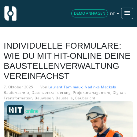
menu
DEMO ANFRAGEN
DE
INDIVIDUELLE FORMULARE:
WIE DU MIT HIT-ONLINE DEINE
BAUSTELLENVERWALTUNG
VEREINFACHST
7. Oktober 2025
Von
Laurent Taminiaux, Nadinka Mackels
Baufortschritt
,
Datenzentralisierung
,
Projektmanagement
,
Digitale
Transformation
,
Bauwesen
,
Baustelle
,
Baubericht