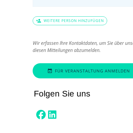
person_add
WEITERE PERSON HINZUFÜGEN
Wir erfassen Ihre Kontaktdaten, um Sie über unse
diesen Mitteilungen abzumelden.
FÜR VERANSTALTUNG ANMELDEN
event_available
Folgen Sie uns