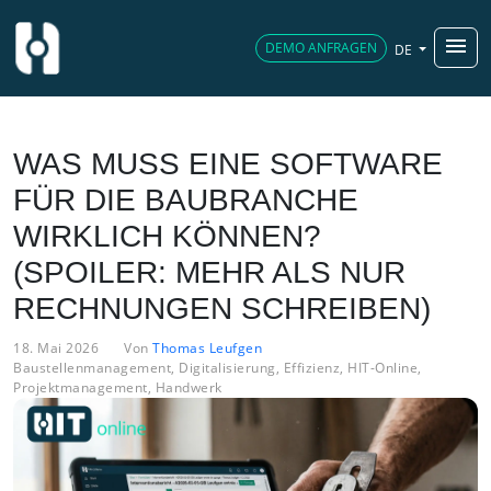
menu
DEMO ANFRAGEN
DE
WAS MUSS EINE SOFTWARE
FÜR DIE BAUBRANCHE
WIRKLICH KÖNNEN?
(SPOILER: MEHR ALS NUR
RECHNUNGEN SCHREIBEN)
18. Mai 2026
Von
Thomas Leufgen
Baustellenmanagement
,
Digitalisierung
,
Effizienz
,
HIT-Online
,
Projektmanagement
,
Handwerk