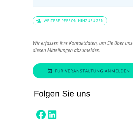
person_add
WEITERE PERSON HINZUFÜGEN
Wir erfassen Ihre Kontaktdaten, um Sie über unse
diesen Mitteilungen abzumelden.
FÜR VERANSTALTUNG ANMELDEN
event_available
Folgen Sie uns