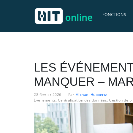
FONCTIONS
LES ÉVÉNEMENTS
MANQUER – MAR
28 février 2026
Par
Michael Huppertz
Événements
,
Centralisation des données
,
Gestion de pr