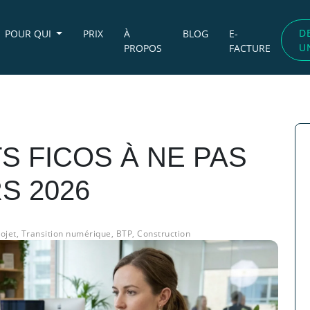
D
POUR QUI
PRIX
À
BLOG
E-
U
PROPOS
FACTURE
 FICOS À NE PAS
S 2026
ojet
,
Transition numérique
,
BTP
,
Construction