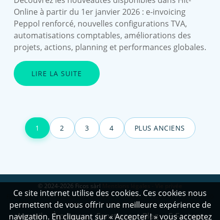
Découvrez les nouveautés disponibles dans Hit-
Online à partir du 1er janvier 2026 : e-invoicing
Peppol renforcé, nouvelles configurations TVA,
automatisations comptables, améliorations des
projets, actions, planning et performances globales.
LIRE LA SUITE
1
2
3
4
PLUS ANCIENS
© 2024-2026 Ficos sàrl
Mentions légales - Vie privée
Ce site internet utilise des cookies. Ces cookies nous
Ficos sàrl 1, Place Nicolas Adames 9912 Troisvierges Luxembourg - +352 20
permettent de vous offrir une meilleure expérience de
88 20 23 - VAT: LU35205156
Accueil
À propos
Fonctions
Blog
E-Facture
navigation. En cliquant sur « Accepter ! » vous acceptez